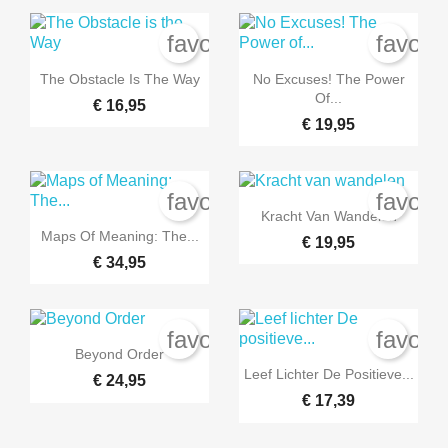
favorite_border
favori


Snel bekijken
Snel bekijken
The Obstacle Is The Way
No Excuses! The Power
Of...
€ 16,95
€ 19,95
favorite_border
favori

Snel bekijken
Kracht Van Wandelen

Snel bekijken
Maps Of Meaning: The...
€ 19,95
€ 34,95
favorite_border
favori

Snel bekijken
Beyond Order

Snel bekijken
Leef Lichter De Positieve...
€ 24,95
€ 17,39