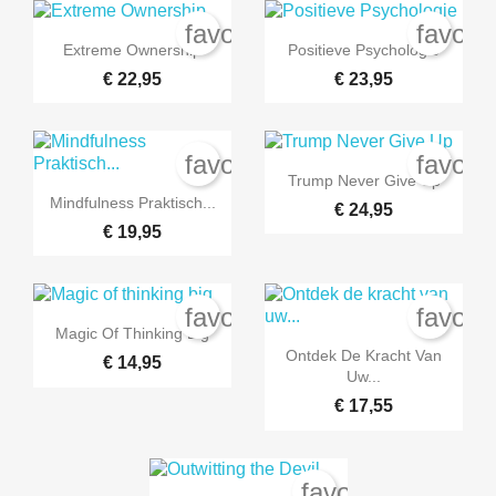
favorite_border
favori


Snel bekijken
Snel bekijken
Extreme Ownership
Positieve Psychologie
€ 22,95
€ 23,95
Maak een verlanglijst
favorite_border
favori
((modalTitle))
Inloggen

Snel bekijken
Trump Never Give Up

Snel bekijken
Mindfulness Praktisch...
€ 24,95
Verlanglijst naam
Toevoegen aan Verlanglijst
((confirmMessage))
U moet ingelogd zijn om producten in uw verlanglijst op te slaan.
€ 19,95
add_circle_outline
Maak nieuwe lijst
((cancelText))
Annuleren
((modalDeleteTe
Inlo
favorite_border
favori

Annuleren
Maak een verlangl
Snel bekijken
Magic Of Thinking Big

Snel bekijken
Ontdek De Kracht Van
€ 14,95
Uw...
€ 17,55
favorite_border