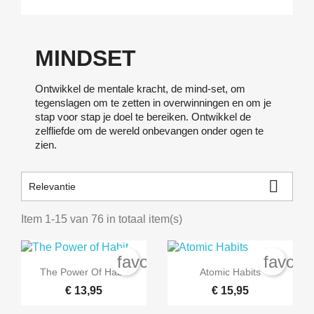
MINDSET
Ontwikkel de mentale kracht, de mind-set, om
tegenslagen om te zetten in overwinningen en om je
stap voor stap je doel te bereiken. Ontwikkel de
zelfliefde om de wereld onbevangen onder ogen te
zien.

Relevantie
Item 1-15 van 76 in totaal item(s)
favorite_border
favori


Snel bekijken
Snel bekijken
The Power Of Habit
Atomic Habits
€ 13,95
€ 15,95