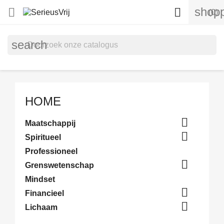
shopp


(0)
search
HOME

Maatschappij

Spiritueel
Professioneel

Grenswetenschap
Mindset

Financieel

Lichaam