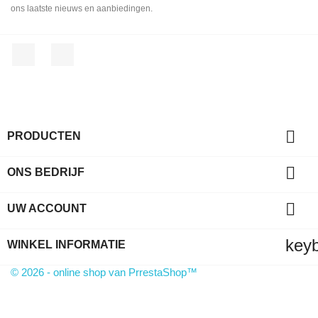
ons laatste nieuws en aanbiedingen.
Facebook
LinkedIn

PRODUCTEN

ONS BEDRIJF

UW ACCOUNT
key
WINKEL INFORMATIE
© 2026 - online shop van PrrestaShop™