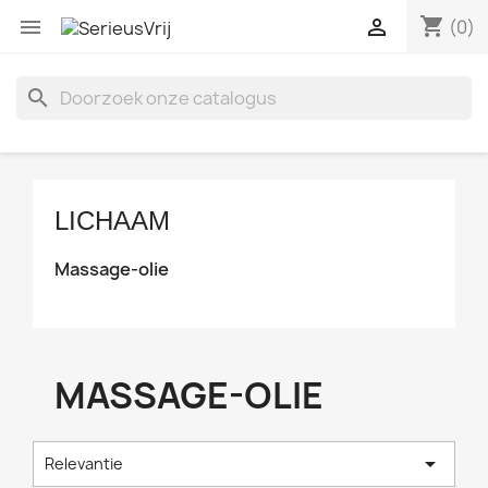
shopping_cart


(0)
search
LICHAAM
Massage-olie
MASSAGE-OLIE

Relevantie