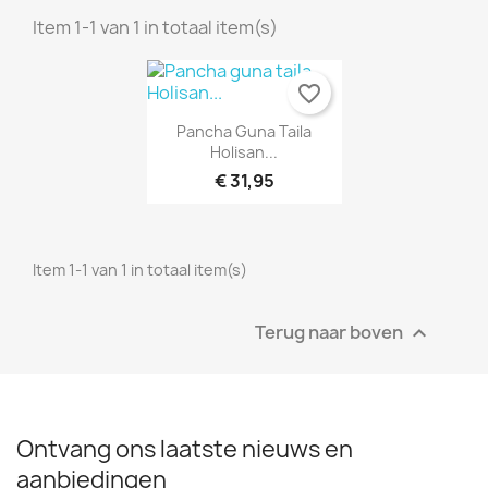
Item 1-1 van 1 in totaal item(s)
favorite_border
Snel bekijken

Pancha Guna Taila
×
×
×
Maak een verlanglijst
((modalTitle))
Holisan...
Inloggen
€ 31,95
×
((confirmMessage))
Verlanglijst naam
U moet ingelogd zijn om producten in uw verlanglijst
Toevoegen aan Verlanglijst
op te slaan.
Item 1-1 van 1 in totaal item(s)
Maak nieuwe lijst
add_circle_outline
((cancelText))
Annuleren
Inloggen
((modalDeleteText))
Annuleren
Maak een verlanglijst
Terug naar boven

Ontvang ons laatste nieuws en
aanbiedingen