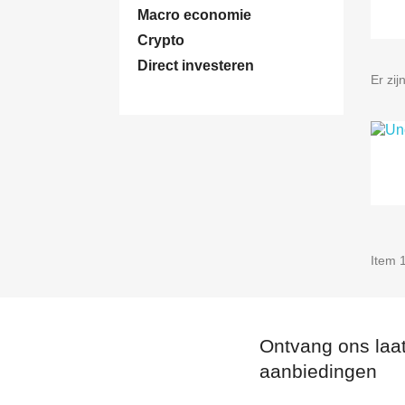
Macro economie
Crypto
Direct investeren
Er zij
M
(
I
T
Ver
((
U m
add_circle_outline
Item 1
Ontvang ons laa
aanbiedingen