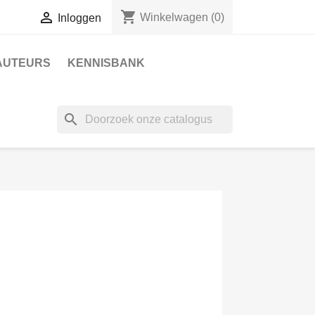
shopping_cart

Winkelwagen
(0)
Inloggen
AUTEURS
KENNISBANK
search