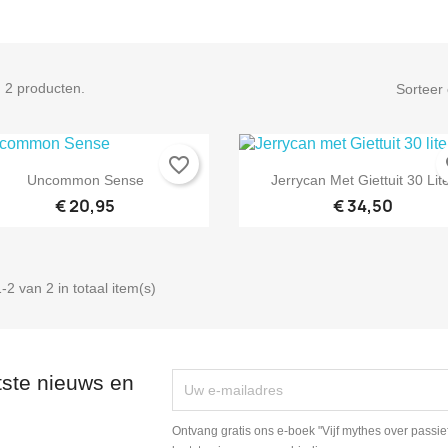
n 2 producten.
Sorteer 
aak een verlanglijst
(modalTitle))
nloggen
favorite_border
fa


Snel bekijken
Snel bekijken
Uncommon Sense
Jerrycan Met Giettuit 30 Lit
oevoegen aan Verlanglijst
langlijst naam
confirmMessage))
oet ingelogd zijn om producten in uw verlanglijst op te slaan.
€ 20,95
€ 34,50
Maak nieuwe lijst
((cancelText))
Annuleren
((modalDeleteText))
Inloggen
-2 van 2 in totaal item(s)
Annuleren
Maak een verlanglijst
tste nieuws en
Ontvang gratis ons e-boek "Vijf mythes over passie