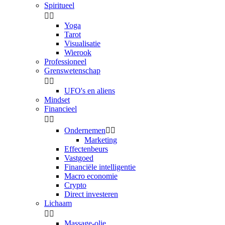
Spiritueel


Yoga
Tarot
Visualisatie
Wierook
Professioneel
Grenswetenschap


UFO's en aliens
Mindset
Financieel


Ondernemen


Marketing
Effectenbeurs
Vastgoed
Financiële intelligentie
Macro economie
Crypto
Direct investeren
Lichaam


Massage-olie