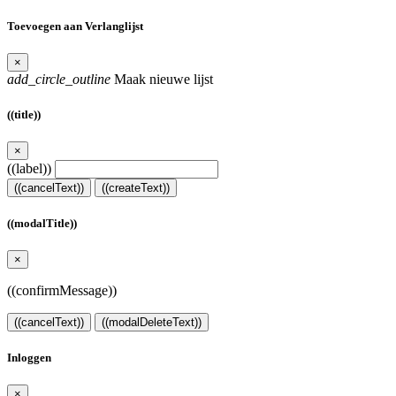
Toevoegen aan Verlanglijst
×
add_circle_outline
Maak nieuwe lijst
((title))
×
((label))
((cancelText))
((createText))
((modalTitle))
×
((confirmMessage))
((cancelText))
((modalDeleteText))
Inloggen
×