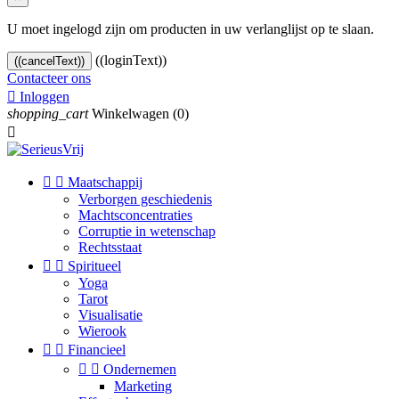
U moet ingelogd zijn om producten in uw verlanglijst op te slaan.
((loginText))
((cancelText))
Contacteer ons

Inloggen
shopping_cart
Winkelwagen
(0)



Maatschappij
Verborgen geschiedenis
Machtsconcentraties
Corruptie in wetenschap
Rechtsstaat


Spiritueel
Yoga
Tarot
Visualisatie
Wierook


Financieel


Ondernemen
Marketing