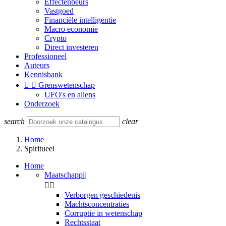
Effectenbeurs
Vastgoed
Financiële intelligentie
Macro economie
Crypto
Direct investeren
Professioneel
Auteurs
Kennisbank


Grenswetenschap
UFO's en aliens
Onderzoek
search
clear
Home
Spiritueel
Home
Maatschappij


Verborgen geschiedenis
Machtsconcentraties
Corruptie in wetenschap
Rechtsstaat