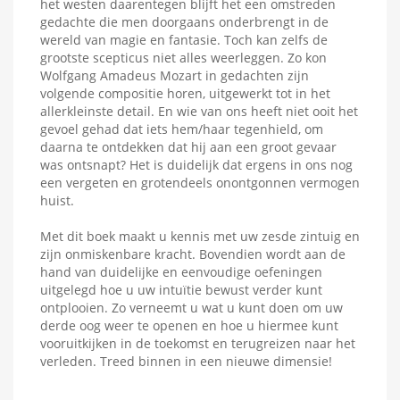
het westen daarentegen blijft het een omstreden
gedachte die men doorgaans onderbrengt in de
wereld van magie en fantasie. Toch kan zelfs de
Maak een verlanglijst
grootste scepticus niet alles weerleggen. Zo kon
Inloggen
Wolfgang Amadeus Mozart in gedachten zijn
volgende compositie horen, uitgewerkt tot in het
allerkleinste detail. En wie van ons heeft niet ooit het
Verlanglijst naam
Toevoegen aan Verlanglijst
U moet ingelogd zijn om producten in uw verlanglijst op te slaan.
gevoel gehad dat iets hem/haar tegenhield, om
daarna te ontdekken dat hij aan een groot gevaar
add_circle_outline
was ontsnapt? Het is duidelijk dat ergens in ons nog
Maak nieuwe lijst
een vergeten en grotendeels onontgonnen vermogen
Annuleren
Inlo
huist.
Annuleren
Maak een verlangl
Met dit boek maakt u kennis met uw zesde zintuig en
zijn onmiskenbare kracht. Bovendien wordt aan de
hand van duidelijke en eenvoudige oefeningen
uitgelegd hoe u uw intuïtie bewust verder kunt
ontplooien. Zo verneemt u wat u kunt doen om uw
derde oog weer te openen en hoe u hiermee kunt
vooruitkijken in de toekomst en terugreizen naar het
verleden. Treed binnen in een nieuwe dimensie!