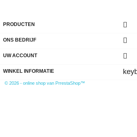

PRODUCTEN

ONS BEDRIJF

UW ACCOUNT
key
WINKEL INFORMATIE
© 2026 - online shop van PrrestaShop™