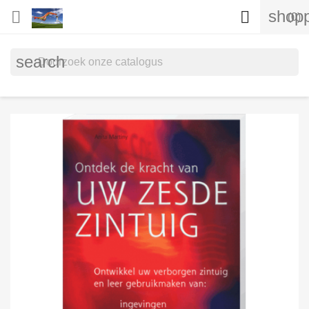
shopp


(0)
search