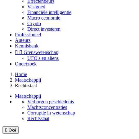
Effectenbeurs
Vastgoed
Financiële intelligentie
Macro economie
Crypto
Direct investeren
Professioneel
Auteurs
Kennisbank


Grenswetenschap
UFO's en aliens
Onderzoek
Home
Maatschappij
Rechtsstaat
Maatschappij
Verborgen geschiedenis
Machtsconcentraties
Corruptie in wetenschap
Rechtsstaat

Oké