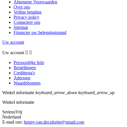
Algemene Voorwaarden
Over ons
Veilige betaling
Privacy policy
Contacteer ons
Sitemap
Financier uw beleggingspand
Uw account
Uw account


Persoonlijke Info
Bestellingen
Creditnota's
Adressen
Waardebonnen
Winkel informatie
keyboard_arrow_down
keyboard_arrow_up
Winkel informatie
SerieusVrij
Nederland
E-mail ons:
henny.van.der.pluijm@gmail.com