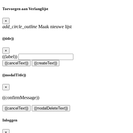
Toevoegen aan Verlanglijst
×
add_circle_outline
Maak nieuwe lijst
((title))
×
((label))
((cancelText))
((createText))
((modalTitle))
×
((confirmMessage))
((cancelText))
((modalDeleteText))
Inloggen
×