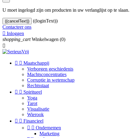
U moet ingelogd zijn om producten in uw verlanglijst op te slaan.
((loginText))
((cancelText))
Contacteer ons

Inloggen
shopping_cart
Winkelwagen
(0)



Maatschappij
Verborgen geschiedenis
Machtsconcentraties
Corruptie in wetenschap
Rechtsstaat


Spiritueel
Yoga
Tarot
Visualisatie
Wierook


Financieel


Ondernemen
Marketing