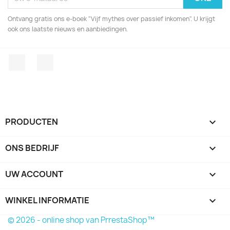
Ontvang gratis ons e-boek "Vijf mythes over passief inkomen". U krijgt
ook ons laatste nieuws en aanbiedingen.
Facebook
LinkedIn
PRODUCTEN

ONS BEDRIJF

UW ACCOUNT

WINKEL INFORMATIE
keyboard_arrow_down
© 2026 - online shop van PrrestaShop™