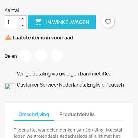
Aantal

favorite_border
IN WINKELWAGEN
×
×
Maak een verlanglijst

Inloggen
Laatste items in voorraad
×
Verlanglijst naam
U moet ingelogd zijn om producten in uw verlanglijst
Toevoegen aan Verlanglijst
Delen
op te slaan.
Maak nieuwe lijst
add_circle_outline
Veilige betaling via uw eigen bank met iDeal.
Annuleren
Inloggen
Customer Service: Nederlands, English, Deutsch
Annuleren
Maak een verlanglijst
Omschrijving
Productdetails
Tijdens het wandelen denken aan één ding. Meestal
lopen we grotendeels gedachteloos of juist met het