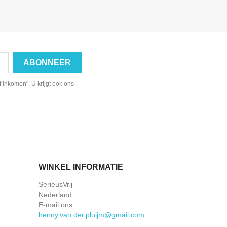
f inkomen". U krijgt ook ons
WINKEL INFORMATIE
SerieusVrij
Nederland
E-mail ons:
henny.van.der.pluijm@gmail.com