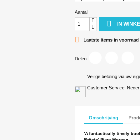
Aantal

IN WINK

Laatste items in voorraad
Delen
Veilige betaling via uw ei
Customer Service: Nederl
Omschrijving
Produ
'A fantastically timely boo
aak een verlanglijst
Britain' Piers Morgan