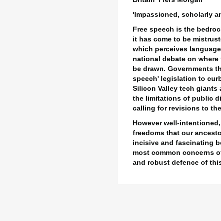
nloggen
'Impassioned, scholarly a
langlijst naam
Free speech is the bedrock 
oevoegen aan Verlanglijst
oet ingelogd zijn om producten in uw verlanglijst op te slaan.
it has come to be mistrust
which perceives language 
_circle_outline
Maak nieuwe lijst
national debate on where 
Annuleren
Inloggen
be drawn. Governments th
Annuleren
Maak een verlanglijst
speech' legislation to cur
Silicon Valley tech giants
the limitations of public 
calling for revisions to t
However well-intentioned, 
freedoms that our ancesto
incisive and fascinating
most common concerns of f
and robust defence of this