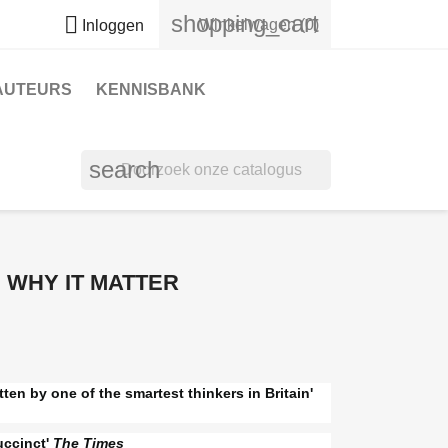
shopping_cart

Winkelwagen
(0)
Inloggen
AUTEURS
KENNISBANK
search
 WHY IT MATTER
tten by one of the smartest thinkers in Britain'
uccinct'
The Times