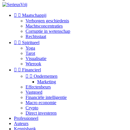


Maatschappij
Verborgen geschiedenis
Machtsconcentraties
Corruptie in wetenschap
Rechtsstaat


Spiritueel
Yoga
Tarot
Visualisatie
Wierook


Financieel


Ondernemen
Marketing
Effectenbeurs
Vastgoed
Financiële intelligentie
Macro economie
Crypto
Direct investeren
Professioneel
Auteurs
Kennisbank