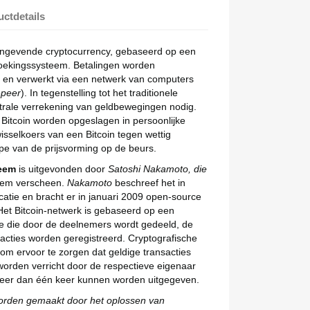
ctdetails
×
×
aangevende cryptocurrency, gebaseerd op een
oekingssysteem. Betalingen worden
d en verwerkt via een netwerk van computers
×
-peer
). In tegenstelling tot het traditionele
trale verrekening van geldbewegingen nodig.
Bitcoin worden opgeslagen in persoonlijke
isselkoers van een Bitcoin tegen wettig
ipe van de prijsvorming op de beurs.
teem
is uitgevonden door
Satoshi Nakamoto, die
iem verscheen.
Nakamoto
beschreef het in
atie en bracht er in januari 2009 open-source
 Het Bitcoin-netwerk is gebaseerd op een
e die door de deelnemers wordt gedeeld, de
sacties worden geregistreerd. Cryptografische
om ervoor te zorgen dat geldige transacties
worden verricht door de respectieve eigenaar
eer dan één keer kunnen worden uitgegeven.
orden gemaakt door het oplossen van