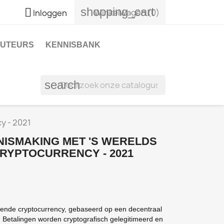
shopping_cart

Winkelwagen
(0)
Inloggen
UTEURS
KENNISBANK
search
y - 2021
NNISMAKING MET 'S WERELDS
RYPTOCURRENCY - 2021
vende cryptocurrency, gebaseerd op een decentraal
Betalingen worden cryptografisch gelegitimeerd en