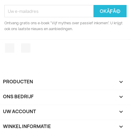
Ontvang gratis ons e-boek "Vijf mythes over passief inkomen". U krijgt
ook ons laatste nieuws en aanbiedingen.
Facebook
LinkedIn
PRODUCTEN

ONS BEDRIJF

UW ACCOUNT

WINKEL INFORMATIE
keyboard_arrow_down