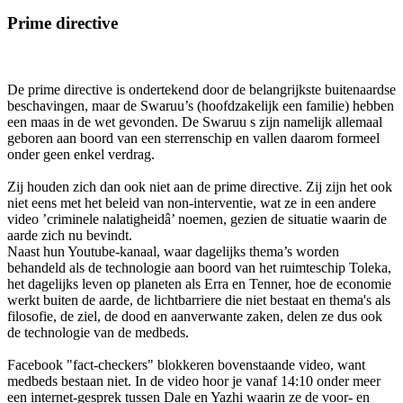
Prime directive
De prime directive is ondertekend door de belangrijkste buitenaardse
beschavingen, maar de Swaruu’s (hoofdzakelijk een familie) hebben
een maas in de wet gevonden. De Swaruu s zijn namelijk allemaal
geboren aan boord van een sterrenschip en vallen daarom formeel
onder geen enkel verdrag.
Zij houden zich dan ook niet aan de prime directive. Zij zijn het ook
niet eens met het beleid van non-interventie, wat ze in een andere
video ’criminele nalatigheidâ’ noemen, gezien de situatie waarin de
aarde zich nu bevindt.
Naast hun Youtube-kanaal, waar dagelijks thema’s worden
behandeld als de technologie aan boord van het ruimteschip Toleka,
het dagelijks leven op planeten als Erra en Tenner, hoe de economie
werkt buiten de aarde, de lichtbarriere die niet bestaat en thema's als
filosofie, de ziel, de dood en aanverwante zaken, delen ze dus ook
de technologie van de medbeds.
Facebook "fact-checkers" blokkeren bovenstaande video, want
medbeds bestaan niet. In de video hoor je vanaf 14:10 onder meer
een internet-gesprek tussen Dale en Yazhi waarin ze de voor- en