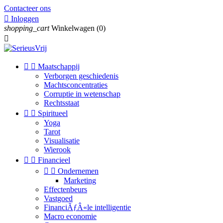
Contacteer ons

Inloggen
shopping_cart
Winkelwagen
(0)



Maatschappij
Verborgen geschiedenis
Machtsconcentraties
Corruptie in wetenschap
Rechtsstaat


Spiritueel
Yoga
Tarot
Visualisatie
Wierook


Financieel


Ondernemen
Marketing
Effectenbeurs
Vastgoed
FinanciÃƒÂ«le intelligentie
Macro economie