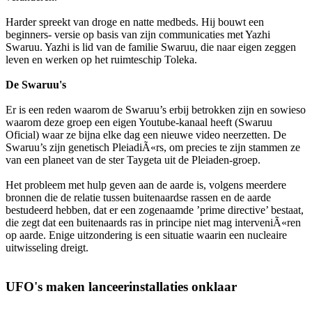
Harder spreekt van droge en natte medbeds. Hij bouwt een
beginners- versie op basis van zijn communicaties met Yazhi
Swaruu. Yazhi is lid van de familie Swaruu, die naar eigen zeggen
leven en werken op het ruimteschip Toleka.
De Swaruu's
Er is een reden waarom de Swaruu’s erbij betrokken zijn en sowieso
waarom deze groep een eigen Youtube-kanaal heeft (Swaruu
Oficial) waar ze bijna elke dag een nieuwe video neerzetten. De
Swaruu’s zijn genetisch PleiadiÃ«rs, om precies te zijn stammen ze
van een planeet van de ster Taygeta uit de Pleiaden-groep.
Het probleem met hulp geven aan de aarde is, volgens meerdere
bronnen die de relatie tussen buitenaardse rassen en de aarde
bestudeerd hebben, dat er een zogenaamde ’prime directive’ bestaat,
die zegt dat een buitenaards ras in principe niet mag interveniÃ«ren
op aarde. Enige uitzondering is een situatie waarin een nucleaire
uitwisseling dreigt.
UFO's maken lanceerinstallaties onklaar