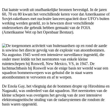
Dat laatste wordt uit onafhankelijke bronnen bevestigd. In de jaren
60, 70 en 80 kwam het verschillende keren voor dat Amerikaanse of
Sovjet-raketbases met nucleaire lanceercapaciteit door UFO’s buiten
werking werden gesteld, zo is bewezen door verschillende
onderzoekers die gebruik hebben gemaakt van de FOIA
(Amerikaanse Wet op het Openbaar Bestuur).
De toegenomen activiteit van buitenaardsen op en rond de aarde
is sowieso het directe gevolg van de explosie van atoombommen.
Na augustus 1945 werd een intensieve surveillance ingesteld, die
onder meer leidde tot het neerstorten van enkele kleine
ruimteschepen bij Roswell, New Mexico, VS, in 1947. De
luchtmachtbasis bij Roswell was de enige basis ter wereld waar een
squadron bommenwerpers was gehuisd die in staat waren
atoombommen te vervoeren en af te werpen.
De Enola Gay, het vliegtuig dat de bommen dropte op Hiroshima en
Nagasaki, was onderdeel van dat squadron. Het neerstorten van de
kleine schepen was overigens het gevolg van de zeer intensieve
elektromagneitische straling van de radarsystemen die rondom de
basis waren opgesteld.