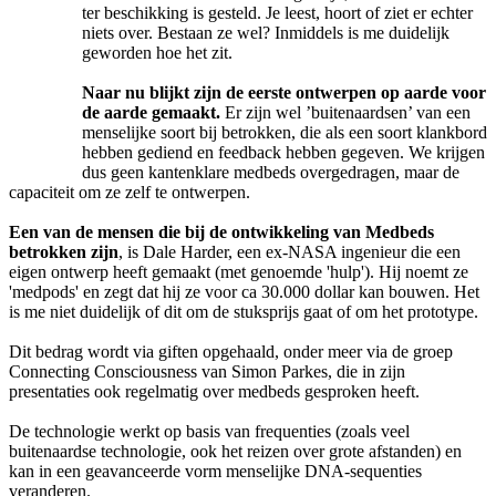
ter beschikking is gesteld. Je leest, hoort of ziet er echter
niets over. Bestaan ze wel? Inmiddels is me duidelijk
geworden hoe het zit.
Naar nu blijkt zijn de eerste ontwerpen op aarde voor
de aarde gemaakt.
Er zijn wel ’buitenaardsen’ van een
menselijke soort bij betrokken, die als een soort klankbord
hebben gediend en feedback hebben gegeven. We krijgen
dus geen kantenklare medbeds overgedragen, maar de
capaciteit om ze zelf te ontwerpen.
Een van de mensen die bij de ontwikkeling van Medbeds
betrokken zijn
, is Dale Harder, een ex-NASA ingenieur die een
eigen ontwerp heeft gemaakt (met genoemde 'hulp'). Hij noemt ze
'medpods' en zegt dat hij ze voor ca 30.000 dollar kan bouwen. Het
is me niet duidelijk of dit om de stuksprijs gaat of om het prototype.
Dit bedrag wordt via giften opgehaald, onder meer via de groep
Connecting Consciousness van Simon Parkes, die in zijn
presentaties ook regelmatig over medbeds gesproken heeft.
De technologie werkt op basis van frequenties (zoals veel
buitenaardse technologie, ook het reizen over grote afstanden) en
kan in een geavanceerde vorm menselijke DNA-sequenties
veranderen.